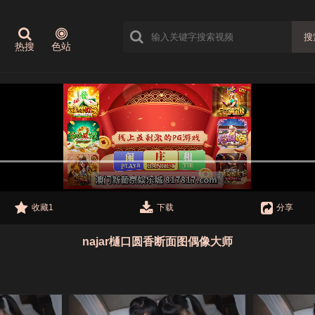
搜
热搜
色站
收藏1
下载
分享
najar樋口圆香断面图偶像大师