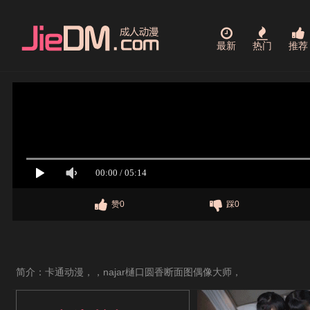
最新
热门
推荐
赞0
踩0
简介：卡通动漫，，najar樋口圆香断面图偶像大师，