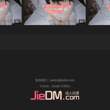
B2
B3
联系我们：
jiedm@jiedm.com
Cache: , Script: 0.002s